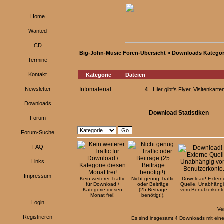
Home
Wanted
CD
Big-John-Music Foren-Übersicht
»
Downloads Kategor
Termine
Kontakt
Kategorie
Dateien
Newsletter
Infomaterial
4
Hier gibt's Flyer, Visitenkar
Downloads
Download Statistiken
Forum
Forum-Suche
FAQ
Links
Impressum
Kein weiterer Traffic
Nicht genug Traffic
Download! Extern
für Download /
oder Beiträge
Quelle. Unabhäng
Kategorie diesen
(25 Beiträge
vom Benutzerkont
Monat frei!
benötigt!).
Login
Ve
Registrieren
Es sind insgesamt 4 Downloads mit ein