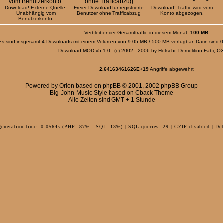
Download! Externe Quelle.
Freier Download für registrierte
Download! Traffic wird vom
Unabhängig vom
Benutzer ohne Trafficabzug
Konto abgezogen.
Benutzerkonto.
Verbleibender Gesamttraffic in diesem Monat:
100 MB
Es sind insgesamt 4 Downloads mit einem Volumen von 9.05 MB / 500 MB verfügbar. Darin sind 0
Download MOD v5.1.0 (c) 2002 - 2006 by Hotschi, Demolition Fabi, 
2.64163461626E+19
Angriffe abgewehrt
Powered by
Orion
based on
phpBB
© 2001, 2002 phpBB Group
Big-John-Music Style based on Cback Theme
Alle Zeiten sind GMT + 1 Stunde
generation time: 0.0564s (PHP: 87% - SQL: 13%) | SQL queries: 29 | GZIP disabled | De