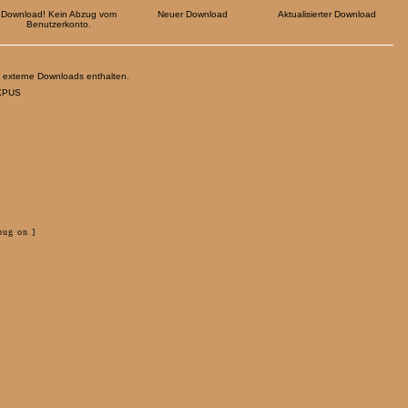
Download! Kein Abzug vom
Neuer Download
Aktualisierter Download
Benutzerkonto.
 externe Downloads enthalten.
OXPUS
bug on ]