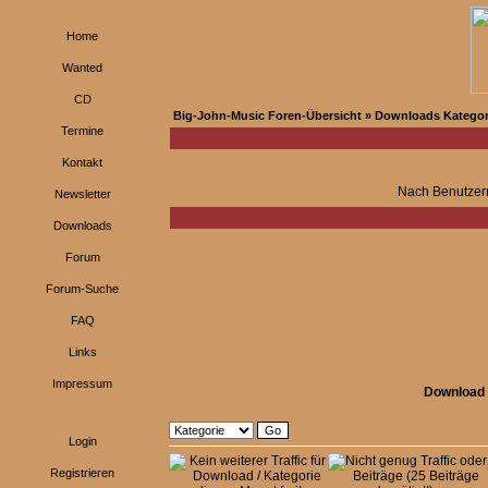
Home
Wanted
CD
Big-John-Music Foren-Übersicht
»
Downloads Kategor
Termine
Kontakt
Nach Benutzer
Newsletter
Downloads
Forum
Forum-Suche
FAQ
Links
Impressum
Download 
Login
Registrieren