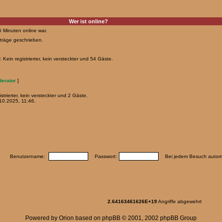
Wer ist online?
5 Minuten online war.
träge geschrieben.
Kein registrierter, kein versteckter und 54 Gäste.
erator
]
strierter, kein versteckter und 2 Gäste.
0.2025, 11:46.
Benutzername:
Passwort:
Bei jedem Besuch automa
2.64163461626E+19
Angriffe abgewehrt
Powered by
Orion
based on
phpBB
© 2001, 2002 phpBB Group