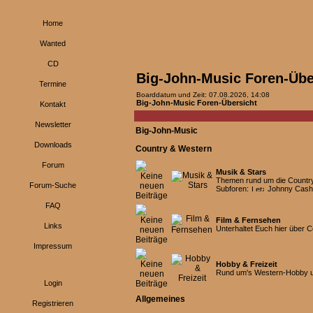
Home
Wanted
CD
Big-John-Music Foren-Übe
Termine
Boarddatum und Zeit: 07.08.2026, 14:08
Big-John-Music Foren-Übersicht
Kontakt
Newsletter
Big-John-Music
Downloads
Country & Western
Forum
Musik & Stars
Themen rund um die Country-
Forum-Suche
Subforen:
Johnny Cash
FAQ
Film & Fernsehen
Links
Unterhaltet Euch hier über 
Impressum
Hobby & Freizeit
Rund um's Western-Hobby un
Login
Allgemeines
Registrieren