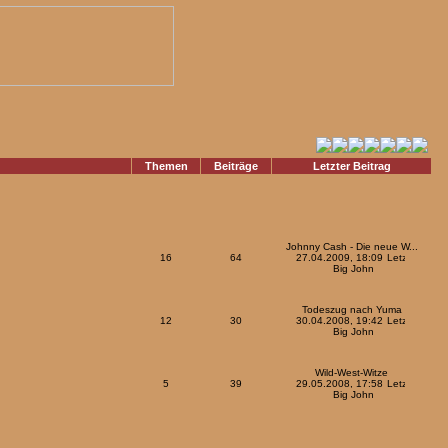
Themen
Beiträge
Letzter Beitrag
Johnny Cash - Die neue W...
16
64
27.04.2009, 18:09
Big John
Todeszug nach Yuma
12
30
30.04.2008, 19:42
Big John
Wild-West-Witze
5
39
29.05.2008, 17:58
Big John