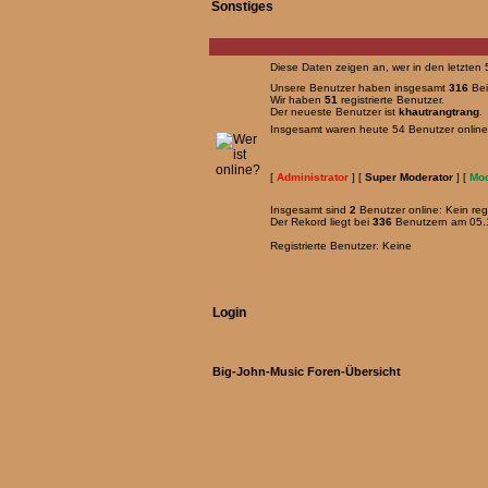
Sonstiges
Diese Daten zeigen an, wer in den letzten 
Unsere Benutzer haben insgesamt
316
Bei
Wir haben
51
registrierte Benutzer.
Der neueste Benutzer ist
khautrangtrang
.
Insgesamt waren heute 54 Benutzer online: 
[
Administrator
] [
Super Moderator
] [
Mod
Insgesamt sind
2
Benutzer online: Kein regi
Der Rekord liegt bei
336
Benutzern am 05.1
Registrierte Benutzer: Keine
Login
Big-John-Music Foren-Übersicht