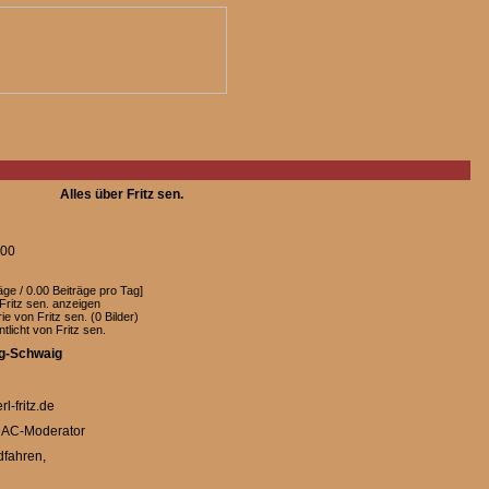
Alles über Fritz sen.
:00
äge / 0.00 Beiträge pro Tag]
 Fritz sen. anzeigen
e von Fritz sen. (0 Bilder)
ntlicht von Fritz sen.
g-Schwaig
l-fritz.de
DAC-Moderator
fahren,