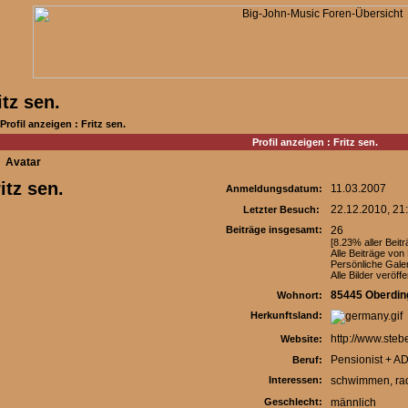
itz sen.
Profil anzeigen : Fritz sen.
Profil anzeigen : Fritz sen.
Avatar
itz sen.
11.03.2007
Anmeldungsdatum:
22.12.2010, 21
Letzter Besuch:
Beiträge insgesamt:
26
[8.23% aller Beitr
Alle Beiträge von
Persönliche Galeri
Alle Bilder veröffe
85445 Oberdin
Wohnort:
Herkunftsland:
http://www.steber
Website:
Pensionist + A
Beruf:
Interessen:
schwimmen, rad
Geschlecht:
männlich