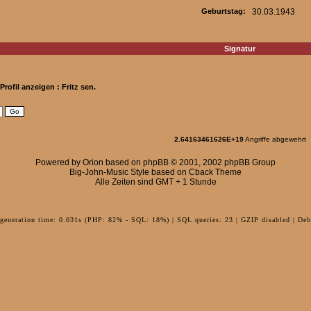
Geburtstag:
30.03.1943
Signatur
Profil anzeigen : Fritz sen.
2.64163461626E+19
Angriffe abgewehrt
Powered by
Orion
based on
phpBB
© 2001, 2002 phpBB Group
Big-John-Music Style based on Cback Theme
Alle Zeiten sind GMT + 1 Stunde
 generation time: 0.031s (PHP: 82% - SQL: 18%) | SQL queries: 23 | GZIP disabled | Deb