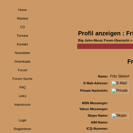
Home
Wanted
CD
Profil anzeigen : Fr
Termine
Big-John-Music Foren-Übersicht
» 
Kontakt
Newsletter
Fr
Downloads
Forum
Fritz Steberl
Name:
Forum-Suche
E-Mail-Adresse:
FAQ
Private Nachricht:
Links
MSN Messenger:
Impressum
Yahoo Messenger:
Skype Name:
Login
AIM-Name:
ICQ-Nummer:
Registrieren