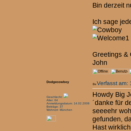
Bin derzeit n
Ich sage jed
Greetings &
John
Dodgecowboy
Verfasst am: 
Howdy Big J
Geschlecht:
Alter: 64
´danke für d
Anmeldungsdatum: 14.02.2008
Beiträge: 37
seeeehr wohl
Wohnort: München
gefunden, da
Hast wirklic