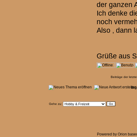
der ganzen A
Ich denke di
noch vermeh
Also , dann 
Grüße aus 
Beiträge der letzt
Big
Gehe zu:
Powered by
Orion
base