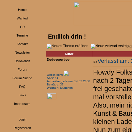
Home
Wanted
CD
Endlich drin !
Termine
Kontakt
Big
Newsletter
Autor
Dodgecowboy
Verfasst am: 
Downloads
Forum
Howdy Folks
Geschlecht:
Forum-Suche
Alter: 64
nach 2 Tagen
Anmeldungsdatum: 14.02.2008
Beiträge: 37
FAQ
frei geschalt
Wohnort: München
mal vorstelle
Links
Also, mein ri
Impressum
Kunst & Baus
Login
kleinen Lad
Registrieren
Nun zum eig