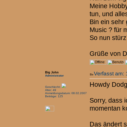
Meine Hobby´
tun, und all
Bin ein sehr
Music ? für m
So nun stürz
Grüße von 
Big John
Verfasst am:
Administrator
Howdy Dodg
Geschlecht:
Alter: 49
Anmeldungsdatum: 08.02.2007
Beiträge: 125
Sorry, dass i
momentan kom
Das ändert 