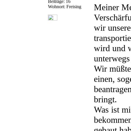
Beiträge: 16
Meiner Me
Wohnort: Freising
Verschärfu
wir unsere
transporti
wird und w
unterwegs
Wir müßten
einen, sog
beantragen
bringt.
Was ist mi
bekommen,
gebaut ha