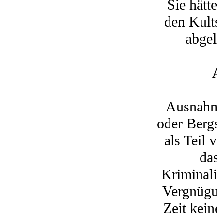
Sie hätt
den Kult
abgel
Ausnahme
oder Bergs
als Teil 
da
Kriminali
Vergnügun
Zeit kei