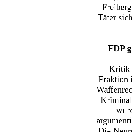
Freiberg
Täter sic
FDP g
Kritik
Fraktion
Waffenrec
Kriminals
würd
argumenti
Die Neure