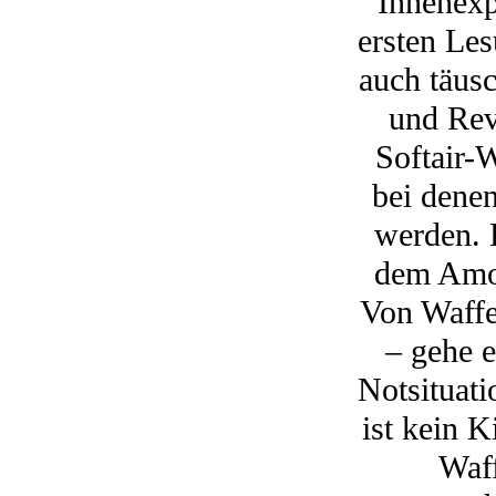
Innenexp
ersten Les
auch täusc
und Rev
Softair-
bei dene
werden. 
dem Amok
Von Waffe
– gehe e
Notsituat
ist kein K
Waff