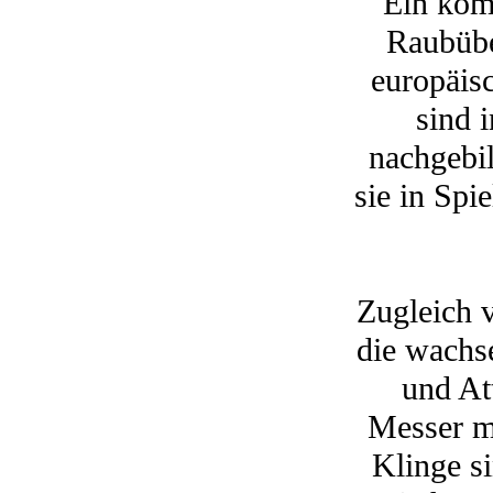
Ein komp
Raubübe
europäis
sind 
nachgebi
sie in Sp
Zugleich 
die wachs
und At
Messer mi
Klinge si