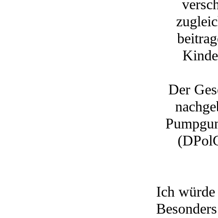
versch
zuglei
beitra
Kinde
Der Gese
nachge
Pumpguns
(DPolG)
Ich würde 
Besonders 