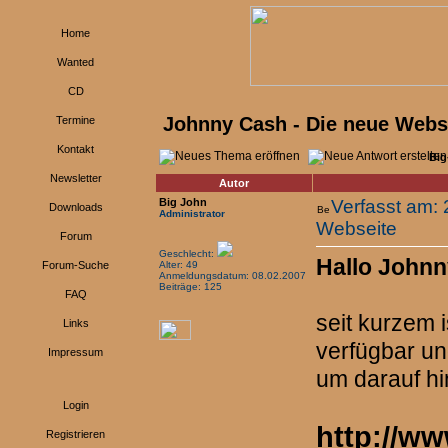
Home
Wanted
CD
Johnny Cash - Die neue Webs
Termine
Kontakt
Big
Newsletter
Autor
Big John
Verfasst am:
Downloads
Administrator
Webseite
Forum
Geschlecht:
Hallo Johnn
Forum-Suche
Alter: 49
Anmeldungsdatum: 08.02.2007
Beiträge: 125
FAQ
seit kurzem i
Links
verfügbar und
Impressum
um darauf h
Login
http://w
Registrieren