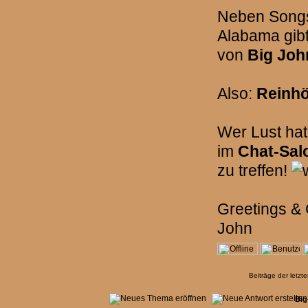
Neben Songs
Alabama gib
von
Big Joh
Also:
Reinhö
Wer Lust hat
im
Chat-Sal
zu treffen!
Greetings &
John
Beiträge der letzt
Big