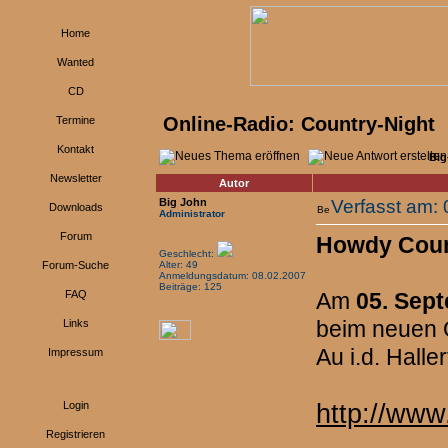
Home
Wanted
CD
Online-Radio: Country-Night
Termine
Kontakt
Big
Newsletter
Autor
Big John
Verfasst am:
Downloads
Administrator
Forum
Howdy Coun
Geschlecht:
Forum-Suche
Alter: 49
Anmeldungsdatum: 08.02.2007
Beiträge: 125
FAQ
Am
05. Sep
beim neuen 
Links
Au i.d. Haller
Impressum
Login
http://www
Registrieren